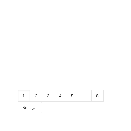
Analys av ModernSlotar och Deras
Sajtstruktur
By
admin
on
October 18, 2025
I dagens digitala spelscen är utvecklingen
av online slots en tydlig indikator på hur
teknologiska framsteg och regulatoriska
förändringar...
1
2
3
4
5
...
8
Next