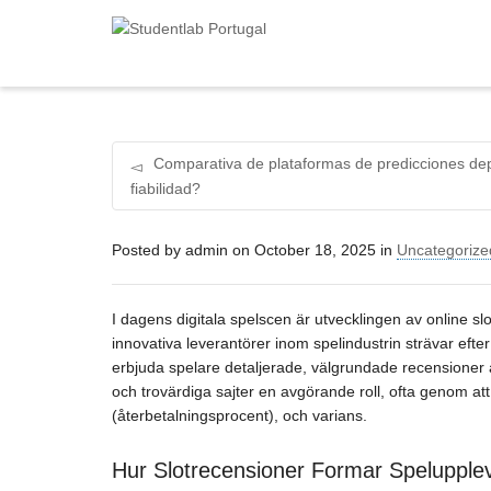
Comparativa de plataformas de predicciones dep
fiabilidad?
Posted by
admin
on
October 18, 2025
in
Uncategorize
I dagens digitala spelscen är utvecklingen av online s
innovativa leverantörer inom spelindustrin strävar efter
erbjuda spelare detaljerade, välgrundade recensioner av
och trovärdiga sajter en avgörande roll, ofta genom at
(återbetalningsprocent), och varians.
Hur Slotrecensioner Formar Spelupple