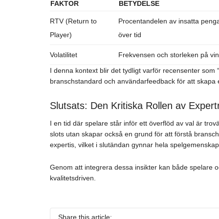
FAKTOR
BETYDELSE
RTV (Return to
Procentandelen av insatta pengar 
Player)
över tid
Volatilitet
Frekvensen och storleken på vin
I denna kontext blir det tydligt varför recensenter som
branschstandard och användarfeedback för att skapa en
Slutsats: Den Kritiska Rollen av Expe
I en tid där spelare står inför ett överflöd av val är t
slots utan skapar också en grund för att förstå branschens
expertis, vilket i slutändan gynnar hela spelgemenska
Genom att integrera dessa insikter kan både spelare och
kvalitetsdriven.
Share this article: