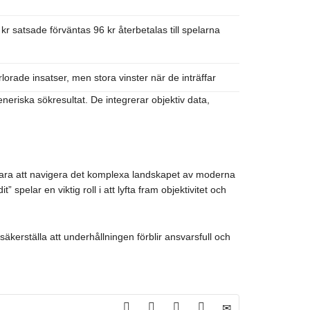
r satsade förväntas 96 kr återbetalas till spelarna
lorade insatser, men stora vinster när de inträffar
neriska sökresultat. De integrerar objektiv data,
nte bara att navigera det komplexa landskapet av moderna
spelar en viktig roll i att lyfta fram objektivitet och
äkerställa att underhållningen förblir ansvarsfull och