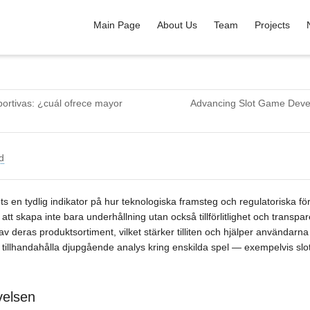
Main Page
About Us
Team
Projects
ortivas: ¿cuál ofrece mayor
Advancing Slot Game Deve
d
lots en tydlig indikator på hur teknologiska framsteg och regulatoriska
 att skapa inte bara underhållning utan också tillförlitlighet och transp
 deras produktsortiment, vilket stärker tilliten och hjälper användarna
t tillhandahålla djupgående analys kring enskilda spel — exempelvis slo
velsen