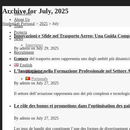
Archive for July, 2025
Main Page
About Us
Studentlab Portugal
>
2025
>
July
Team
Projects
Innovazioni e Sfide nel Trasporto Aereo: Una Guida Compl
News
Interviews
By
admin
on
July 29, 2025
Recruitment
Il settore del trasporto aereo rappresenta uno degli ambiti più dinamici
Contacts
English
L’Innovazione nella Formazione Professionale nel Settore 
English
Português
By
admin
on
July 27, 2025
Il settore dell’aviazione rappresenta uno dei più complessi e tecnolog
Le rôle des bonus et promotions dans l’optimisation des gai
By
admin
on
July 27, 2025
Les jeux de bandit slot constituent l’une des formes de divertissement en