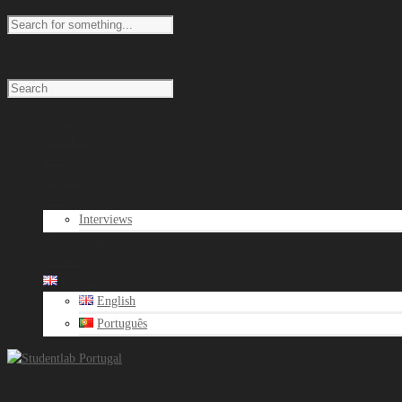
Main Page
About Us
Team
Projects
News
Interviews
Recruitment
Contacts
English
English
Português