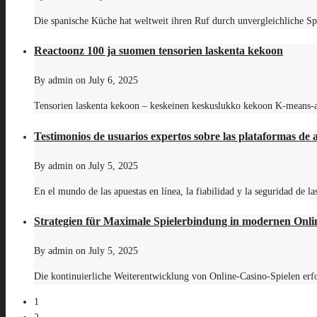
Die spanische Küche hat weltweit ihren Ruf durch unvergleichliche Spez
Reactoonz 100 ja suomen tensorien laskenta kekoon
By
admin
on
July 6, 2025
Tensorien laskenta kekoon – keskeinen keskuslukko kekoon K-means-alg
Testimonios de usuarios expertos sobre las plataformas de a
By
admin
on
July 5, 2025
En el mundo de las apuestas en línea, la fiabilidad y la seguridad de la
Strategien für Maximale Spielerbindung in modernen Onlin
By
admin
on
July 5, 2025
Die kontinuierliche Weiterentwicklung von Online-Casino-Spielen erfo
1