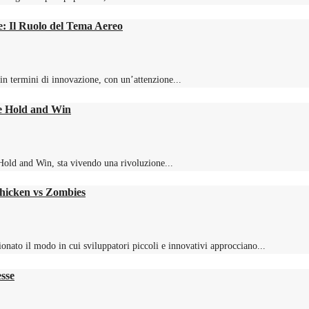
ne: Il Ruolo del Tema Aereo
 in termini di innovazione, con un’attenzione...
ke Hold and Win
 Hold and Win, sta vivendo una rivoluzione...
iChicken vs Zombies
onato il modo in cui sviluppatori piccoli e innovativi approcciano...
sse