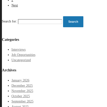
2
Next
Search for:
Categories
Interviews
Job Opportunities
Uncategorized
Archives
January 2026
December 2025
November 2025
October 2025
September 2025
August 2025