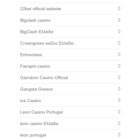
22bet official website
Bigclash casino
BigClash Ελλάδα
Crowngreen καζίνο Ελλάδα
Entrevistas
Fairspin-casino
Gamdom Casino Official
Gangsta Greece
Ice Casino
Leon Casino Portugal
leon casino Ελλάδα
leon portugal