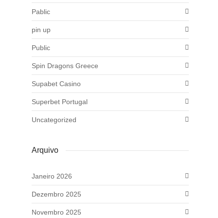
Pablic
pin up
Public
Spin Dragons Greece
Supabet Casino
Superbet Portugal
Uncategorized
Arquivo
Janeiro 2026
Dezembro 2025
Novembro 2025