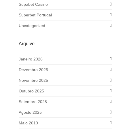
Supabet Casino
Superbet Portugal
Uncategorized
Arquivo
Janeiro 2026
Dezembro 2025
Novembro 2025
Outubro 2025
Setembro 2025
Agosto 2025
Maio 2019