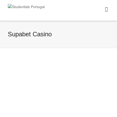
Supabet Casino
Le monde fascinant des jeux de
casino en ligne un voyage au cœur
du divertissement
By
admin
on
Novembro 26, 2025
Le monde fascinant des jeux de casino en
ligne un voyage au cœur du
divertissement Une pléthore de jeux...