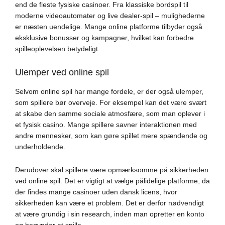
end de fleste fysiske casinoer. Fra klassiske bordspil til
moderne videoautomater og live dealer-spil – mulighederne
er næsten uendelige. Mange online platforme tilbyder også
eksklusive bonusser og kampagner, hvilket kan forbedre
spilleoplevelsen betydeligt.
Ulemper ved online spil
Selvom online spil har mange fordele, er der også ulemper,
som spillere bør overveje. For eksempel kan det være svært
at skabe den samme sociale atmosfære, som man oplever i
et fysisk casino. Mange spillere savner interaktionen med
andre mennesker, som kan gøre spillet mere spændende og
underholdende.
Derudover skal spillere være opmærksomme på sikkerheden
ved online spil. Det er vigtigt at vælge pålidelige platforme, da
der findes mange casinoer uden dansk licens, hvor
sikkerheden kan være et problem. Det er derfor nødvendigt
at være grundig i sin research, inden man opretter en konto
og begynder at spille.