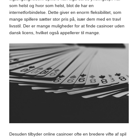
som helst og hvor som helst, blot de har en
internetforbindelse. Dette giver en enorm fleksibilitet, som
mange spillere sætter stor pris på, især dem med en travl
livsstil. Der er mange muligheder for at finde casinoer uden
dansk licens, hvilket også appellerer til mange.
Desuden tilbyder online casinoer ofte en bredere vifte af spil