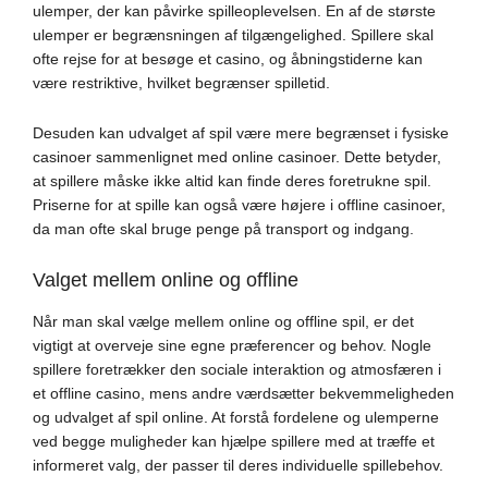
ulemper, der kan påvirke spilleoplevelsen. En af de største
ulemper er begrænsningen af tilgængelighed. Spillere skal
ofte rejse for at besøge et casino, og åbningstiderne kan
være restriktive, hvilket begrænser spilletid.
Desuden kan udvalget af spil være mere begrænset i fysiske
casinoer sammenlignet med online casinoer. Dette betyder,
at spillere måske ikke altid kan finde deres foretrukne spil.
Priserne for at spille kan også være højere i offline casinoer,
da man ofte skal bruge penge på transport og indgang.
Valget mellem online og offline
Når man skal vælge mellem online og offline spil, er det
vigtigt at overveje sine egne præferencer og behov. Nogle
spillere foretrækker den sociale interaktion og atmosfæren i
et offline casino, mens andre værdsætter bekvemmeligheden
og udvalget af spil online. At forstå fordelene og ulemperne
ved begge muligheder kan hjælpe spillere med at træffe et
informeret valg, der passer til deres individuelle spillebehov.