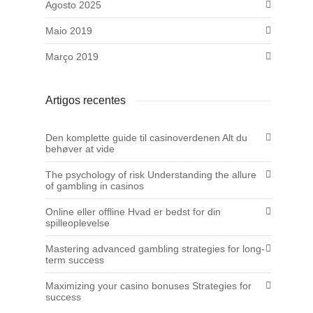
Agosto 2025
Maio 2019
Março 2019
Artigos recentes
Den komplette guide til casinoverdenen Alt du
behøver at vide
The psychology of risk Understanding the allure
of gambling in casinos
Online eller offline Hvad er bedst for din
spilleoplevelse
Mastering advanced gambling strategies for long-
term success
Maximizing your casino bonuses Strategies for
success