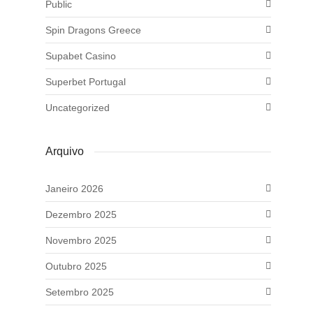
Public
Spin Dragons Greece
Supabet Casino
Superbet Portugal
Uncategorized
Arquivo
Janeiro 2026
Dezembro 2025
Novembro 2025
Outubro 2025
Setembro 2025