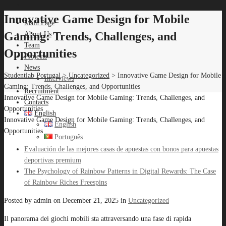
Innovative Game Design for Mobile
Main Page
Gaming: Trends, Challenges, and
About Us
Team
Opportunities
Projects
News
Studentlab Portugal
>
Uncategorized
>
Innovative Game Design for Mobile
Interviews
Gaming: Trends, Challenges, and Opportunities
Recruitment
Innovative Game Design for Mobile Gaming: Trends, Challenges, and
Contacts
Opportunities
English
Innovative Game Design for Mobile Gaming: Trends, Challenges, and
English
Opportunities
Português
Evaluación de las mejores casas de apuestas con bonos para apuestas
deportivas premium
The Psychology of Rainbow Patterns in Digital Rewards: The Case
of Rainbow Riches Freespins
Posted by
admin
on
December 21, 2025
in
Uncategorized
Il panorama dei giochi mobili sta attraversando una fase di rapida