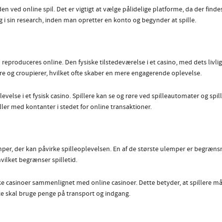
ved online spil. Det er vigtigt at vælge pålidelige platforme, da der find
 i sin research, inden man opretter en konto og begynder at spille.
an reproduceres online. Den fysiske tilstedeværelse i et casino, med dets livl
ere og croupierer, hvilket ofte skaber en mere engagerende oplevelse.
evelse i et fysisk casino. Spillere kan se og røre ved spilleautomater og spil
ler med kontanter i stedet for online transaktioner.
per, der kan påvirke spilleoplevelsen. En af de største ulemper er begrænsnin
vilket begrænser spilletid.
 casinoer sammenlignet med online casinoer. Dette betyder, at spillere måsk
fte skal bruge penge på transport og indgang.