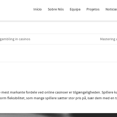
Início
Sobre Nós
Equipa
Projetos
Noticia
 gambling in casinos
Mastering 
 de mest markante fordele ved online casinoer er tilgængeligheden. Spillere 
norm fleksibilitet, som mange spillere sætter stor pris på, især dem med en tr