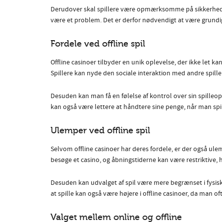
Derudover skal spillere være opmærksomme på sikkerheden 
være et problem. Det er derfor nødvendigt at være grundig
Fordele ved offline spil
Offline casinoer tilbyder en unik oplevelse, der ikke let k
Spillere kan nyde den sociale interaktion med andre spill
Desuden kan man få en følelse af kontrol over sin spilleopl
kan også være lettere at håndtere sine penge, når man spil
Ulemper ved offline spil
Selvom offline casinoer har deres fordele, er der også ulem
besøge et casino, og åbningstiderne kan være restriktive, h
Desuden kan udvalget af spil være mere begrænset i fysiske
at spille kan også være højere i offline casinoer, da man o
Valget mellem online og offline