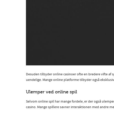
Desuden tilbyder online casinoer ofte en bredere vifte af 
uendelige. Mange online platforme tilbyder også eksklusi
Ulemper ved online spil
Selvom online spil har mange fordele, er der også ulempe
casino. Mange spillere savner interaktionen med andre 