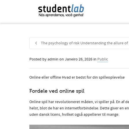
The psychology of risk Understanding the allure of
Posted by
admin
on
Janeiro 26, 2026
in
Public
Online eller offline Hvad er bedst for din spilleoplevelse
Fordele ved online spil
Online spil har revolutioneret måden, vi spiller på. En af
helst, blot de har en internetforbindelse. Dette giver en e
uden dansk licens, hvilket også appellerer til mange.