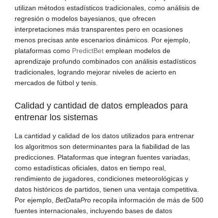
utilizan métodos estadísticos tradicionales, como análisis de
regresión o modelos bayesianos, que ofrecen
interpretaciones más transparentes pero en ocasiones
menos precisas ante escenarios dinámicos. Por ejemplo,
plataformas como
PredictBet
emplean modelos de
aprendizaje profundo combinados con análisis estadísticos
tradicionales, logrando mejorar niveles de acierto en
mercados de fútbol y tenis.
Calidad y cantidad de datos empleados para
entrenar los sistemas
La cantidad y calidad de los datos utilizados para entrenar
los algoritmos son determinantes para la fiabilidad de las
predicciones. Plataformas que integran fuentes variadas,
como estadísticas oficiales, datos en tiempo real,
rendimiento de jugadores, condiciones meteorológicas y
datos históricos de partidos, tienen una ventaja competitiva.
Por ejemplo,
BetDataPro
recopila información de más de 500
fuentes internacionales, incluyendo bases de datos