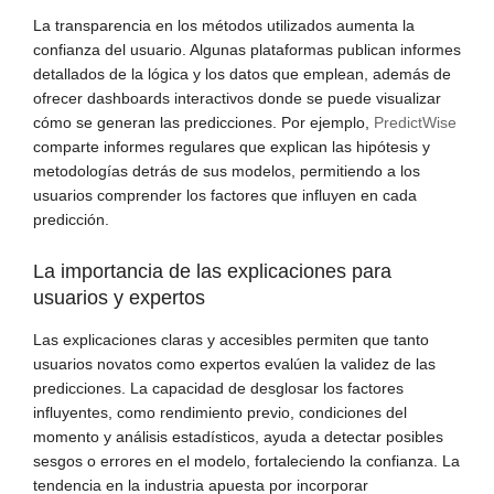
La transparencia en los métodos utilizados aumenta la
confianza del usuario. Algunas plataformas publican informes
detallados de la lógica y los datos que emplean, además de
ofrecer dashboards interactivos donde se puede visualizar
cómo se generan las predicciones. Por ejemplo,
PredictWise
comparte informes regulares que explican las hipótesis y
metodologías detrás de sus modelos, permitiendo a los
usuarios comprender los factores que influyen en cada
predicción.
La importancia de las explicaciones para
usuarios y expertos
Las explicaciones claras y accesibles permiten que tanto
usuarios novatos como expertos evalúen la validez de las
predicciones. La capacidad de desglosar los factores
influyentes, como rendimiento previo, condiciones del
momento y análisis estadísticos, ayuda a detectar posibles
sesgos o errores en el modelo, fortaleciendo la confianza. La
tendencia en la industria apuesta por incorporar