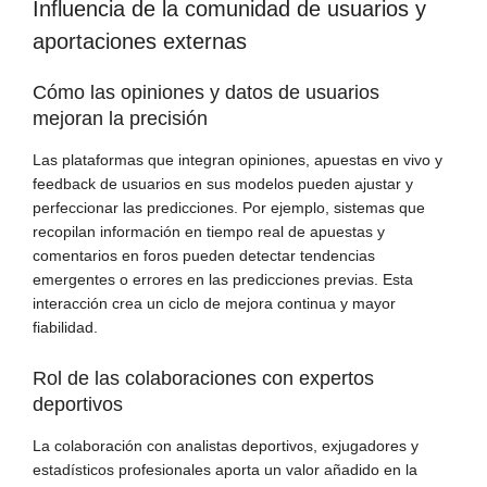
Influencia de la comunidad de usuarios y
aportaciones externas
Cómo las opiniones y datos de usuarios
mejoran la precisión
Las plataformas que integran opiniones, apuestas en vivo y
feedback de usuarios en sus modelos pueden ajustar y
perfeccionar las predicciones. Por ejemplo, sistemas que
recopilan información en tiempo real de apuestas y
comentarios en foros pueden detectar tendencias
emergentes o errores en las predicciones previas. Esta
interacción crea un ciclo de mejora continua y mayor
fiabilidad.
Rol de las colaboraciones con expertos
deportivos
La colaboración con analistas deportivos, exjugadores y
estadísticos profesionales aporta un valor añadido en la