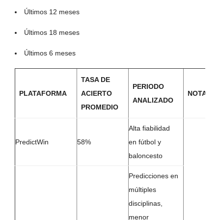
Últimos 12 meses
Últimos 18 meses
Últimos 6 meses
TASA DE
PERIODO
PLATAFORMA
ACIERTO
NOTAS
ANALIZADO
PROMEDIO
Alta fiabilidad
PredictWin
58%
en fútbol y
baloncesto
Predicciones en
múltiples
disciplinas,
menor