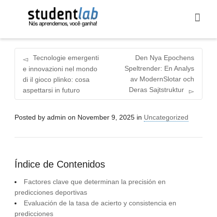
Tecnologie emergenti
Den Nya Epochens
Speltrender: En Analys
e innovazioni nel mondo
av ModernSlotar och
di il gioco plinko: cosa
Deras Sajtstruktur
aspettarsi in futuro
Posted by
admin
on
November 9, 2025
in
Uncategorized
Índice de Contenidos
Factores clave que determinan la precisión en
predicciones deportivas
Evaluación de la tasa de acierto y consistencia en
predicciones