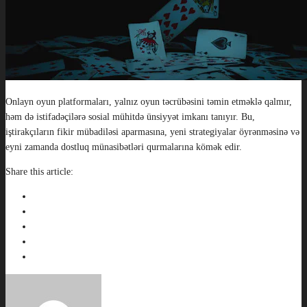
Onlayn oyun platformaları, yalnız oyun təcrübəsini təmin etməklə qalmır,
həm də istifadəçilərə sosial mühitdə ünsiyyət imkanı tanıyır. Bu,
iştirakçıların fikir mübadiləsi aparmasına, yeni strategiyalar öyrənməsinə və
eyni zamanda dostluq münasibətləri qurmalarına kömək edir.
Share this article: