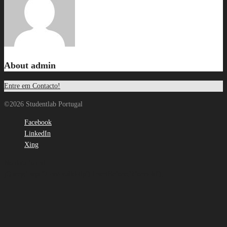
About
admin
Entre em Contacto!
©2026 Studentlab Portugal
Facebook
LinkedIn
Xing
No data found.
jQuery('.wpcf7-not-valid-tip').insertBefore('#form-id');