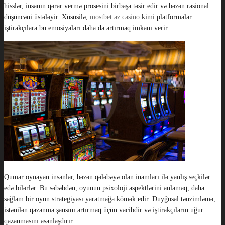
hisslər, insanın qərar vermə prosesini birbaşa təsir edir və bəzən rasional
düşüncəni üstələyir. Xüsusilə,
mostbet az casino
kimi platformalar
iştirakçılara bu emosiyaları daha da artırmaq imkanı verir.
Qumar oynayan insanlar, bəzən qələbəyə olan inamları ilə yanlış seçkilər
edə bilərlər. Bu səbəbdən, oyunun psixoloji aspektlərini anlamaq, daha
sağlam bir oyun strategiyası yaratmağa kömək edir. Duyğusal tənzimləmə,
istənilən qazanma şansını artırmaq üçün vacibdir və iştirakçıların uğur
qazanmasını asanlaşdırır.