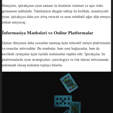
Həmçinin, iştirakçının oyun zamanı öz hisslərini izləməsi və aşırı riskə
girməməsi mühimdir. Taktikaların düzgün tətbiqi ilə birlikdə, məsuliyyətli
oyun, iştirakçıya daha çox zövq verəcək və uzun müddətli uğur əldə etməyə
imkan tanıyacaq.
İnformasiya Mənbələri və Online Platformalar
Qumar dünyasını daha yaxından tanımaq üçün müxtəlif onlayn platformalar
və resurslar mövcuddur. Bu mənbələr, həm yeni başlayanlar, həm də
təcrübəli oyunçular üçün faydalı məlumatlar təqdim edir. İştirakçılar, bu
platformalarda oyun strategiyaları, psixologiya və risk idarəsi mövzusunda
mütəmadi olaraq məlumat toplaya bilərlər.