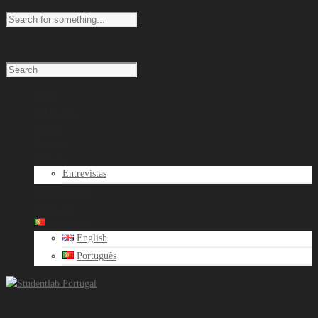
Início
Sobre Nós
Equipa
Projetos
Noticias
Entrevistas
Recrutamento
Contactos
Português
English
Português