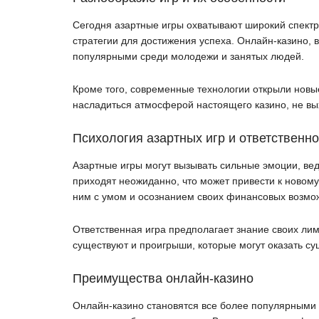
Сегодня азартные игры охватывают широкий спектр 
стратегии для достижения успеха. Онлайн-казино, 
популярными среди молодежи и занятых людей.
Кроме того, современные технологии открыли новые
насладиться атмосферой настоящего казино, не вых
Психология азартных игр и ответственно
Азартные игры могут вызывать сильные эмоции, ведь
приходят неожиданно, что может привести к новому
ним с умом и осознанием своих финансовых возмо
Ответственная игра предполагает знание своих лим
существуют и проигрыши, которые могут оказать су
Преимущества онлайн-казино
Онлайн-казино становятся все более популярными