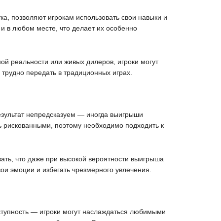
ка, позволяют игрокам использовать свои навыки и
 и в любом месте, что делает их особенно
ой реальности или живых дилеров, игроки могут
 трудно передать в традиционных играх.
 результат непредсказуем — иногда выигрыши
ть рискованными, поэтому необходимо подходить к
вать, что даже при высокой вероятности выигрыша
ои эмоции и избегать чрезмерного увлечения.
ступность — игроки могут наслаждаться любимыми