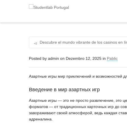
Descubre el mundo vibrante de los casinos en lí
Posted by
admin
on
Dezembro 12, 2025
in
Pablic
Азартные игры мир приключений и возможностей д
Введение в мир азартных игр
Азартные игры — это не просто развлечение, это ц
форматов — от традиционных карточных игр до со
завораживают своей атмосферой, ведь каждая ставк
адреналина.