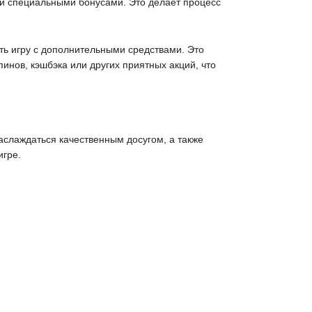
 и специальными бонусами. Это делает процесс
ть игру с дополнительными средствами. Это
инов, кэшбэка или других приятных акций, что
аслаждаться качественным досугом, а также
игре.