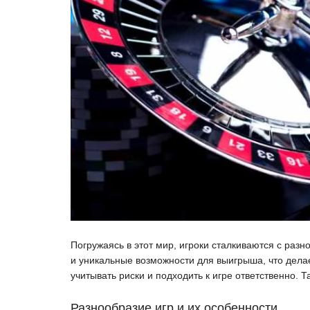
Погружаясь в этот мир, игроки сталкиваются с разн
и уникальные возможности для выигрыша, что делае
учитывать риски и подходить к игре ответственно. Т
Разнообразие игр и их особенности