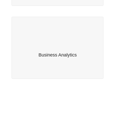
Business Analytics
Fruto da nossa parceria com a empresa suíça
Serwise AG, oferecemos serviços de Business
Business Analytics
Analytics.