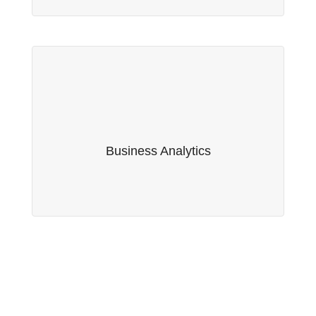
Business Analytics
Fruto da nossa parceria com a empresa suíça
Serwise AG, oferecemos serviços de Business
Business Analytics
Analytics.