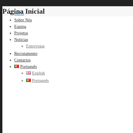
Página Inicial
Início
Sobre Nós
Equipa
Projetos
Noticias
Entrevistas
Recrutamento
Contactos
Português
English
Português