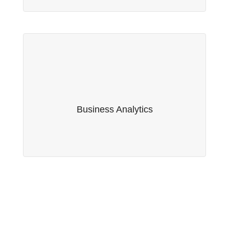
Business Analytics
Fruto da nossa parceria com a empresa suíça
Serwise AG, oferecemos serviços de Business
Business Analytics
Analytics.