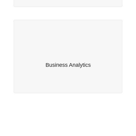
Business Analytics
Fruto da nossa parceria com a empresa suíça
Serwise AG, oferecemos serviços de Business
Business Analytics
Analytics.