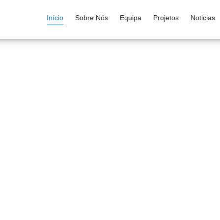
Início
Sobre Nós
Equipa
Projetos
Noticias
Nós Aprendemos
Você Ganha