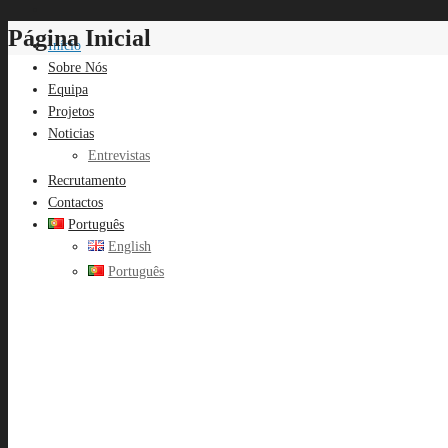
Página Inicial
Início
Sobre Nós
Equipa
Projetos
Noticias
Entrevistas
Recrutamento
Contactos
Português
English
Português