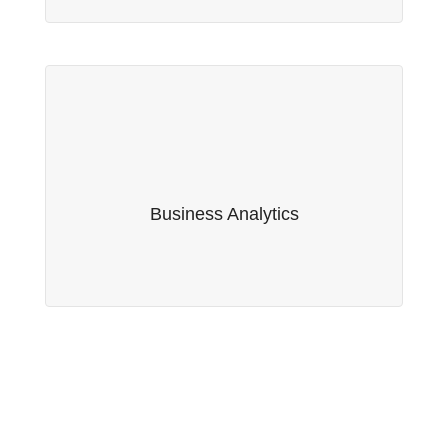
Business Analytics
Fruto da nossa parceria com a empresa suíça
Serwise AG, oferecemos serviços de Business
Business Analytics
Analytics.