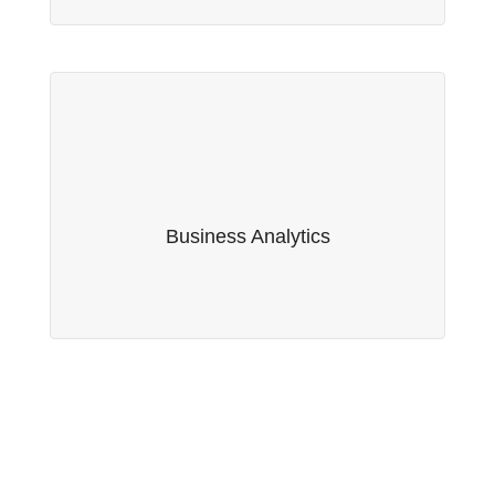
Business Analytics
Fruto da nossa parceria com a empresa suíça
Serwise AG, oferecemos serviços de Business
Business Analytics
Analytics.