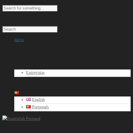
Início
Sobre Nós
Equipa
Projetos
Noticias
Entrevistas
Recrutamento
Contactos
Português
English
Português