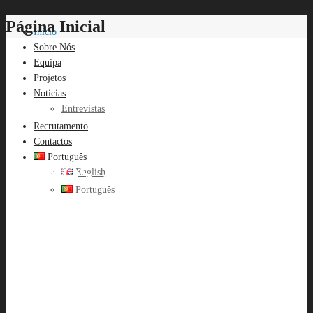
Página Inicial
Início
Sobre Nós
Equipa
Projetos
Noticias
Entrevistas
Recrutamento
Contactos
Português
Nós Aprendemos
English
Português
Você Ganha