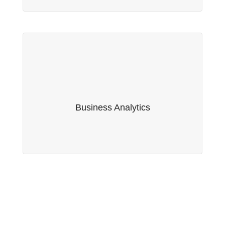
Business Analytics
Fruto da nossa parceria com a empresa suíça
Serwise AG, oferecemos serviços de Business
Business Analytics
Analytics.